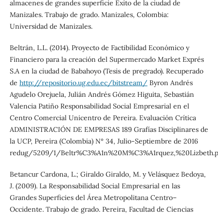
almacenes de grandes superficie Éxito de la ciudad de
Manizales. Trabajo de grado. Manizales, Colombia:
Universidad de Manizales.
Beltrán, L.L. (2014). Proyecto de Factibilidad Económico y
Financiero para la creación del Supermercado Market Exprés
S.A en la ciudad de Babahoyo (Tesis de pregrado). Recuperado
de
http://repositorio.ug.edu.ec/bitstream/
Byron Andrés
Agudelo Orejuela, Julián Andrés Gómez Higuita, Sebastián
Valencia Patiño Responsabilidad Social Empresarial en el
Centro Comercial Unicentro de Pereira. Evaluación Crítica
ADMINISTRACIÓN DE EMPRESAS 189 Grafías Disciplinares de
la UCP, Pereira (Colombia) N° 34, Julio-Septiembre de 2016
redug/5209/1/Beltr%C3%A1n%20M%C3%A1rquez,%20Lizbeth.p
Betancur Cardona, L.; Giraldo Giraldo, M. y Velásquez Bedoya,
J. (2009). La Responsabilidad Social Empresarial en las
Grandes Superficies del Área Metropolitana Centro–
Occidente. Trabajo de grado. Pereira, Facultad de Ciencias