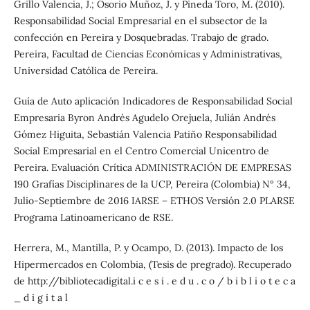
Grillo Valencia, J.; Osorio Muñoz, J. y Pineda Toro, M. (2010).
Responsabilidad Social Empresarial en el subsector de la
confección en Pereira y Dosquebradas. Trabajo de grado.
Pereira, Facultad de Ciencias Económicas y Administrativas,
Universidad Católica de Pereira.
Guía de Auto aplicación Indicadores de Responsabilidad Social
Empresaria Byron Andrés Agudelo Orejuela, Julián Andrés
Gómez Higuita, Sebastián Valencia Patiño Responsabilidad
Social Empresarial en el Centro Comercial Unicentro de
Pereira. Evaluación Crítica ADMINISTRACIÓN DE EMPRESAS
190 Grafías Disciplinares de la UCP, Pereira (Colombia) N° 34,
Julio-Septiembre de 2016 IARSE – ETHOS Versión 2.0 PLARSE
Programa Latinoamericano de RSE.
Herrera, M., Mantilla, P. y Ocampo, D. (2013). Impacto de los
Hipermercados en Colombia, (Tesis de pregrado). Recuperado
de http://bibliotecadigital.i c e s i . e d u . c o / b i b l i o t e c a
_ d i g i t a l