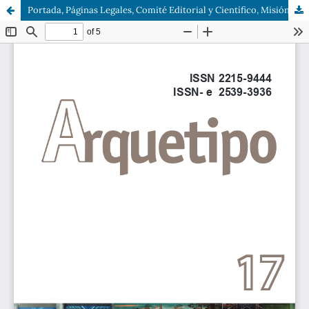
Portada, Páginas Legales, Comité Editorial y Científico, Misión, Visión, Contenido y Contraportada