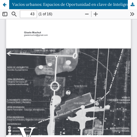
Vacíos urbanos: Espacios de Oportunidad en clave de Inteligencia Territorial. Aplicación de Stlocus y Territorii en Salta, Argentina