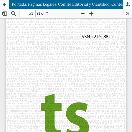
Portada, Páginas Legales, Comité Editorial y Científico, Contenido y Contraportada