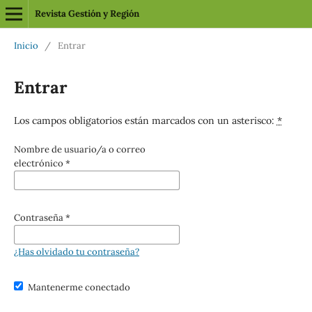
Revista Gestión y Región
Inicio
/
Entrar
Entrar
Los campos obligatorios están marcados con un asterisco:
*
Nombre de usuario/a o correo
electrónico
*
Contraseña
*
¿Has olvidado tu contraseña?
Mantenerme conectado