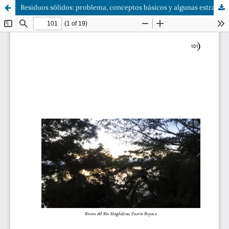
Residuos sólidos: problema, conceptos básicos y algunas estrategias de solución