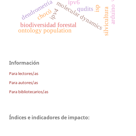
dendrometría
ipv6
molecular dynamics
arduino
isp
qudits
silvicultura
ipv4
chocó
biodiversidad forestal
ontology population
Información
Para lectores/as
Para autores/as
Para bibliotecarios/as
Índices e indicadores de impacto: