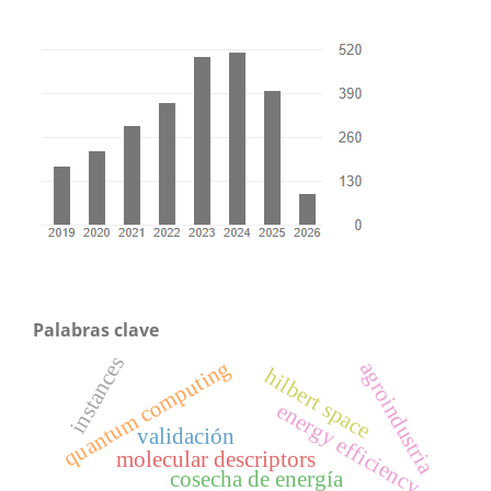
Palabras clave
instances
quantum computing
agroindustria
hilbert space
energy efficiency
validación
molecular descriptors
cosecha de energía