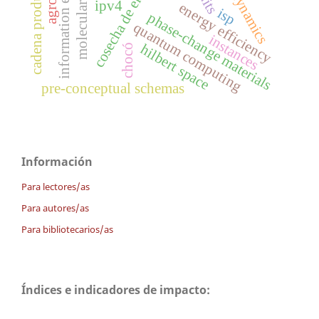
information extration
cadena productiva
cosecha de energía
ipv4
energy efficiency
isp
phase-change materials
quantum computing
instances
hilbert space
chocó
pre-conceptual schemas
Información
Para lectores/as
Para autores/as
Para bibliotecarios/as
Índices e indicadores de impacto: