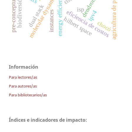
pre-conceptual schemas
biodiversidad forestal
agricultura de precisión
dendrometría
molecular dynamics
energy efficiency
dual stack
isp
eficiencia de costos
ipv4
instances
hilbert space
chocó
Información
Para lectores/as
Para autores/as
Para bibliotecarios/as
Índices e indicadores de impacto: