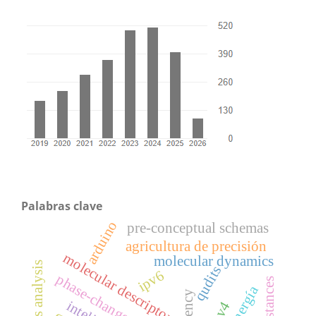
Palabras clave
arduino
pre-conceptual schemas
agricultura de precisión
molecular descriptors
molecular dynamics
qudits
ipv6
phase-change materials
instances
ipv4