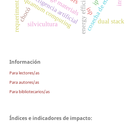
requeriments analysis
cosecha de energía
energy efficiency
inteligencia artificial
quantum computing
chocó
isp
dual stack
silvicultura
Información
Para lectores/as
Para autores/as
Para bibliotecarios/as
Índices e indicadores de impacto: