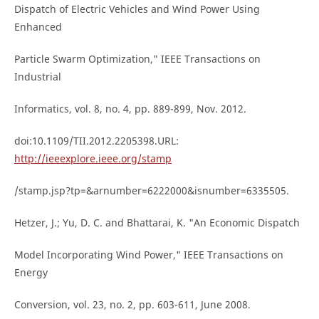
Dispatch of Electric Vehicles and Wind Power Using
Enhanced
Particle Swarm Optimization," IEEE Transactions on
Industrial
Informatics, vol. 8, no. 4, pp. 889-899, Nov. 2012.
doi:10.1109/TII.2012.2205398.URL:
http://ieeexplore.ieee.org/stamp
/stamp.jsp?tp=&arnumber=6222000&isnumber=6335505.
Hetzer, J.; Yu, D. C. and Bhattarai, K. "An Economic Dispatch
Model Incorporating Wind Power," IEEE Transactions on
Energy
Conversion, vol. 23, no. 2, pp. 603-611, June 2008.