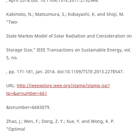
, April 2018.doi: 10.1109/TSTE.2017.2752964.
Kakimoto, N.; Matsumura, S.; Kobayashi, K. and Shoji, M.
"Two-
State Markov Model of Solar Radiation and Consideration on
Storage Size,” IEEE Transactions on Sustainable Energy, vol.
5, no.
, pp. 171-181, Jan. 2014. doi:10.1109/TSTE.2013.2278547.
URL:
http://ieeexplore.ieee.org/stamp/stamp.jsp?
tp=&arnumber=661
&isnumber=6683079.
Zhao, J.; Wen, F.; Dong, Z. Y.; Xue, Y. and Wong, K. P.
"Optimal