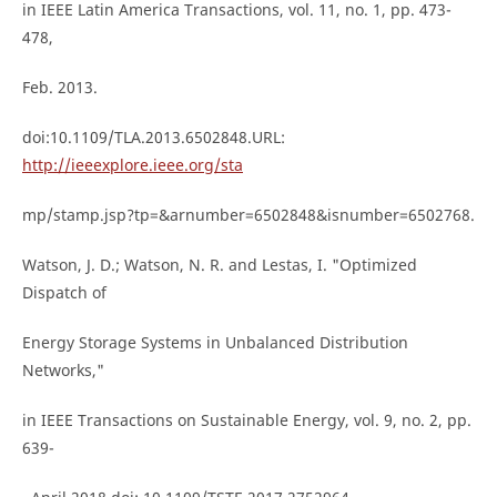
in IEEE Latin America Transactions, vol. 11, no. 1, pp. 473-
478,
Feb. 2013.
doi:10.1109/TLA.2013.6502848.URL:
http://ieeexplore.ieee.org/sta
mp/stamp.jsp?tp=&arnumber=6502848&isnumber=6502768.
Watson, J. D.; Watson, N. R. and Lestas, I. "Optimized
Dispatch of
Energy Storage Systems in Unbalanced Distribution
Networks,"
in IEEE Transactions on Sustainable Energy, vol. 9, no. 2, pp.
639-