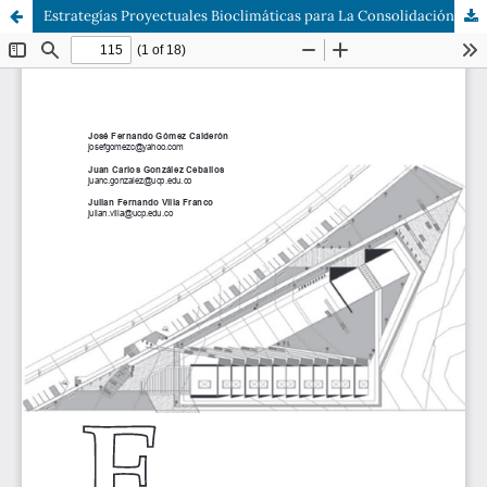
Estrategías Proyectuales Bioclimáticas para La Consolidación del Hábitat: Reasentamiento de Población en Riesgo