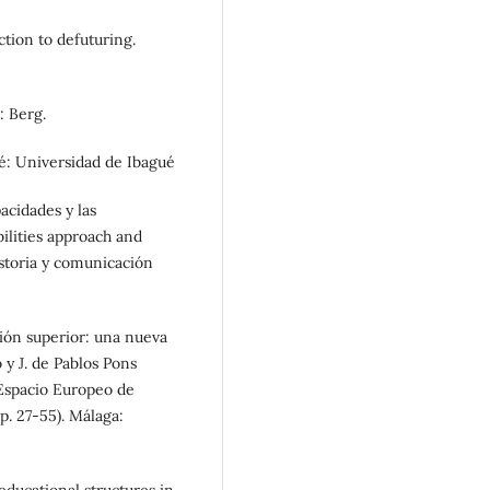
ction to defuturing.
: Berg.
ué: Universidad de Ibagué
pacidades y las
ilities approach and
istoria y comunicación
ión superior: una nueva
 y J. de Pablos Pons
 Espacio Europeo de
p. 27-55). Málaga: