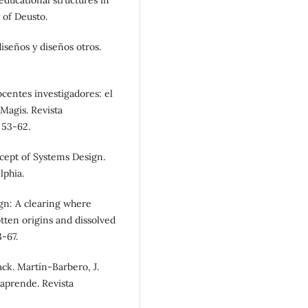
educational structures in
 of Deusto.
iseños y diseños otros.
ocentes investigadores: el
 Magis. Revista
 53-62.
ncept of Systems Design.
lphia.
ign: A clearing where
otten origins and dissolved
3-67.
ack. Martín-Barbero, J.
 aprende. Revista