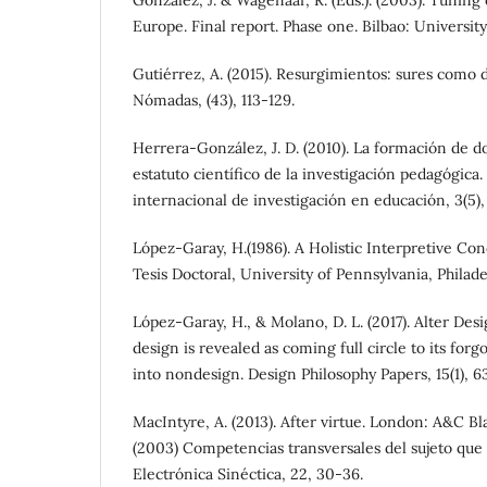
González, J. & Wagenaar, R. (Eds.). (2003). Tuning 
Europe. Final report. Phase one. Bilbao: University
Gutiérrez, A. (2015). Resurgimientos: sures como d
Nómadas, (43), 113-129.
Herrera-González, J. D. (2010). La formación de d
estatuto científico de la investigación pedagógica.
internacional de investigación en educación, 3(5),
López-Garay, H.(1986). A Holistic Interpretive Co
Tesis Doctoral, University of Pennsylvania, Philade
López-Garay, H., & Molano, D. L. (2017). Alter Des
design is revealed as coming full circle to its forg
into nondesign. Design Philosophy Papers, 15(1), 6
MacIntyre, A. (2013). After virtue. London: A&C Bl
(2003) Competencias transversales del sujeto que
Electrónica Sinéctica, 22, 30-36.