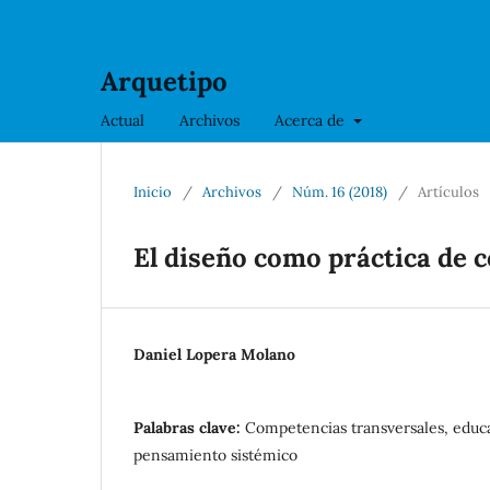
Arquetipo
Actual
Archivos
Acerca de
Inicio
/
Archivos
/
Núm. 16 (2018)
/
Artículos
El diseño como práctica de 
Daniel Lopera Molano
Palabras clave:
Competencias transversales, educa
pensamiento sistémico